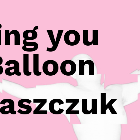
ing you
Balloon
aszczuk