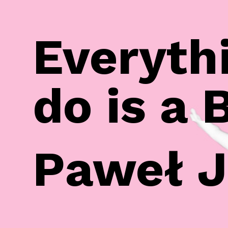
Everyth
do is a 
Paweł J